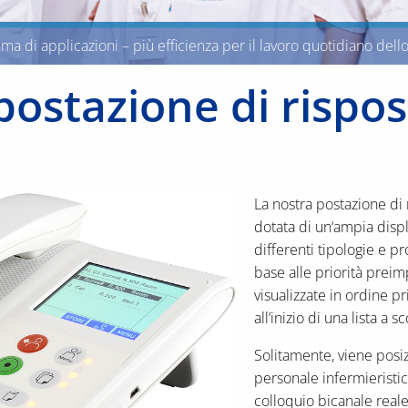
 di applicazioni – più efficienza per il lavoro quotidiano dello 
postazione di rispos
La nostra postazione di
dotata di un‘ampia displ
differenti tipologie e p
base alle priorità pre
visualizzate in ordine pr
all’inizio di una lista a 
Solitamente, viene posiz
personale infermieristico
colloquio bicanale reale