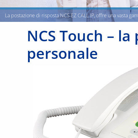
La postazione di risposta NCS EZ CALL IP, offre una vasta gamma
NCS Touch – la 
personale