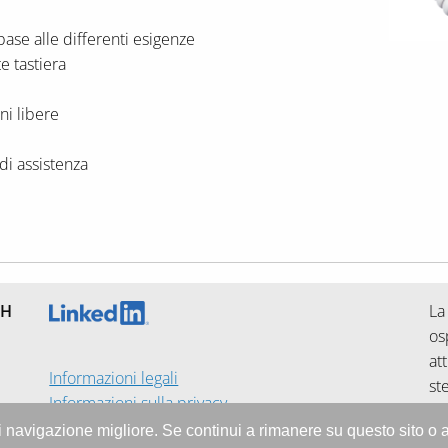
base alle differenti esigenze
e tastiera
ni libere
di assistenza
bH
La
os
att
Informazioni legali
st
Informazioni sulla privacy
Si
Termini e Condizioni
 di navigazione migliore. Se continui a rimanere su questo sito o