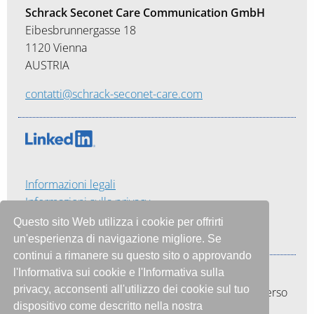
Schrack Seconet Care Communication GmbH
Eibesbrunnergasse 18
1120 Vienna
AUSTRIA
contatti@schrack-seconet-care.com
Informazioni legali
Informazioni sulla privacy
Termini e Condizioni
Questo sito Web utilizza i cookie per offrirti
un'esperienza di navigazione migliore. Se
continui a rimanere su questo sito o approvando
l'Informativa sui cookie e l'Informativa sulla
La nostra missione è di supportare gli enti
privacy, acconsenti all'utilizzo dei cookie sul tuo
ospedalieri ad ottimizzare tempo e risorse attraverso
dispositivo come descritto nella nostra
l’efficienza gestionale, utilizzando la stessa