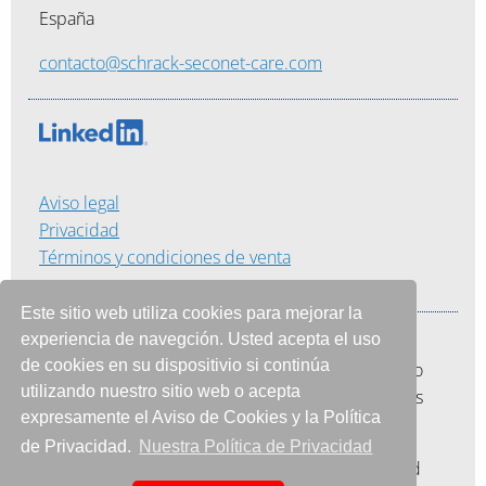
España
contacto@schrack-seconet-care.com
Aviso legal
Privacidad
Términos y condiciones de venta
Este sitio web utiliza cookies para mejorar la
experiencia de navegción. Usted acepta el uso
Nuestra misión consiste en proporcionar a los
de cookies en su dispositivio si continúa
hospitales una plataforma que les permita no solo
utilizando nuestro sitio web o acepta
ahorrar tiempo y dinero sino también impulsar las
expresamente el Aviso de Cookies y la Política
eficiencias.
de Privacidad.
Nuestra Política de Privacidad
Esta combinación hace de la nuestra una realidad