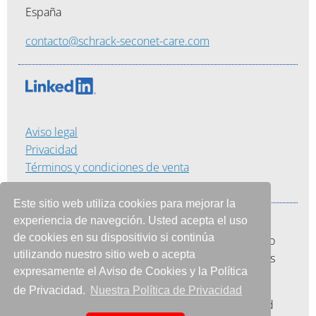
España
contacto@schrack-seconet-care.com
Aviso legal
Privacidad
Términos y condiciones de venta
Este sitio web utiliza cookies para mejorar la
experiencia de navegción. Usted acepta el uso
Nuestra misión consiste en proporcionar a los
de cookies en su dispositivio si continúa
hospitales una plataforma que les permita no solo
utilizando nuestro sitio web o acepta
ahorrar tiempo y dinero sino también impulsar las
expresamente el Aviso de Cookies y la Política
eficiencias.
de Privacidad.
Nuestra Política de Privacidad
Esta combinación hace de la nuestra una realidad