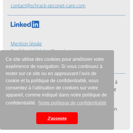
contact@schrack-seconet-care.com
Mention légale
Confidentialité des Données
Termes et Conditions
Ce site utilise des cookies pour améliorer votre
expérience de navigation. Si vous continuez à
rester sur ce site ou en approuvant l'avis de
cookie et la politique de confidentialité, vous
Notre mission est également d'aider les hôpitaux à
consentez à l'utilisation de cookies sur votre
économiser du temps et de l'argent en améliorant
appareil, comme indiqué dans notre politique de
l'efficacité avec une seule et unique plateforme.
confidentialité.
Notre politique de confidentialité
Nous sommes fiers de dire que cette combinaison
nous rend uniques sur le marché.
J'accepte